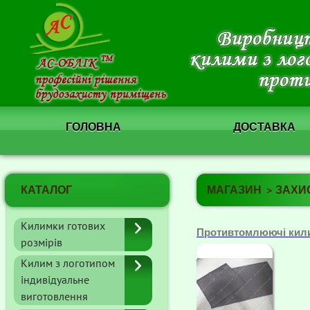
ГОЛОВНА
ДОСТАВКА
КАТАЛОГ
МАГАЗИН
ЗАХИ
Килимки готових
Противтомлюючі кили
розмірів
Килим з логотипом
індивідуальне
виготовлення