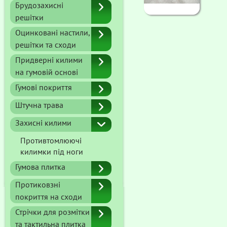
Брудозахисні
решітки
Оцинковані настили,
решітки та сходи
Придверні килими
на гумовій основі
Гумові покриття
Штучна трава
Захисні килими
Противтомлюючі
килимки під ноги
Гумова плитка
Протиковзні
покриття на сходи
Стрічки для розмітки
та тактильна плитка