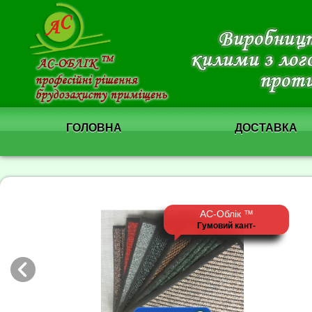
ГОЛОВНА
ДОСТАВКА
АС-Облік ™
Гумовий кант-
обрамлення тип 1,
високий