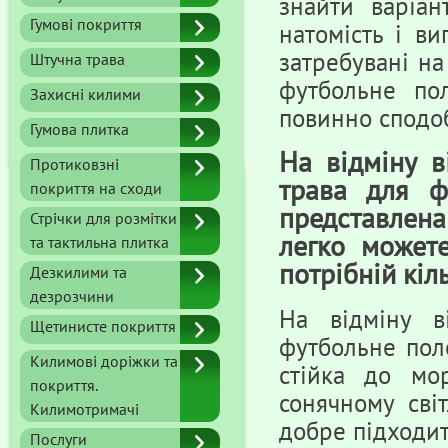
знайти варіан
Гумові покриття
натомість і ви
затребувані на
Штучна трава
футбольне по
Захисні килими
повинно сподоб
Гумова плитка
На відміну в
Протиковзні
трава для ф
покриття на сходи
представлена 
Стрічки для розмітки
легко может
та тактильна плитка
потрібній кіль
Дезкилими та
дезрозчини
На відміну в
Щетинисте покриття
футбольне пол
Килимові доріжки та
стійка до мо
покриття.
сонячному світ
Килимотримачі
добре підходит
Послуги