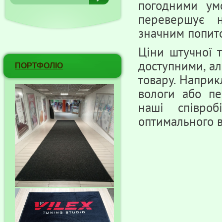
погодними умо
перевершує н
значним попит
Ціни штучної 
доступними, ал
ПОРТФОЛІО
товару. Наприк
вологи або пе
наші співро
оптимального в