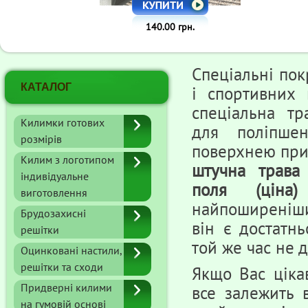
140.00 грн.
Спеціальні пок
КАТАЛОГ
і спортивних 
спеціальна тр
Килимки готових
для поліпше
розмірів
поверхнею при 
Килим з логотипом
штучна трава
індивідуальне
поля (ціна)
виготовлення
найпоширеніших
Брудозахисні
він є достатн
решітки
той же час не 
Оцинковані настили,
решітки та сходи
Якщо Вас ціка
Придверні килими
все залежить 
на гумовій основі