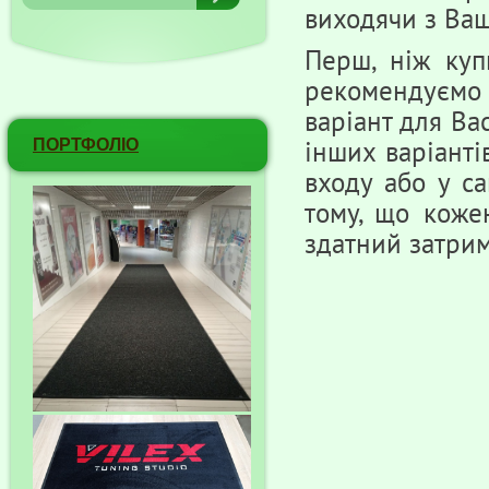
виходячи з Вашо
Перш, ніж ку
рекомендуємо
варіант для Ва
ПОРТФОЛІО
інших варіанті
входу або у са
тому, що кожен
здатний затрим