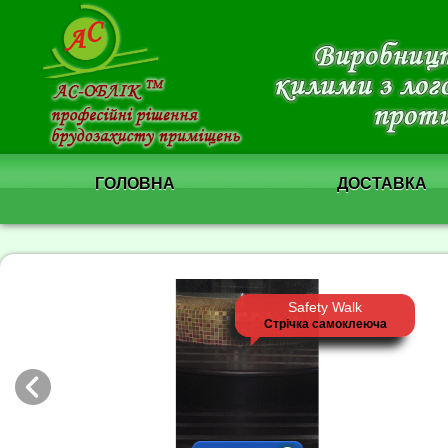
ГОЛОВНА
ДОСТАВКА
Safety Walk
Стрічка самоклеюча
протиковзна
середньозерниста 50 мм
чорна