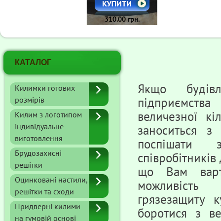
310.00 грн.
КАТАЛОГ
Якщо будів
Килимки готових
розмірів
підприємств
величезної кі
Килим з логотипом
індивідуальне
заноситься з
виготовлення
поспішати 
Брудозахисні
співробітників
решітки
що Вам варт
Оцинковані настили,
можливіст
решітки та сходи
грязезащиту к
Придверні килими
боротися з ве
на гумовій основі