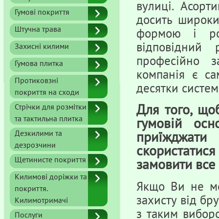
вулиці. Асорт
Гумові покриття
досить широки
Штучна трава
формою і ро
відповідний 
Захисні килими
професійно з
Гумова плитка
компанія є са
Протиковзні
десятки систем
покриття на сходи
Для того, що
Стрічки для розмітки
та тактильна плитка
гумовій осн
Дезкилими та
приїжджати
дезрозчини
скористатися
Щетинисте покриття
замовити все 
Килимові доріжки та
Якщо Ви не мо
покриття.
захисту від бр
Килимотримачі
з таким вибор
Послуги