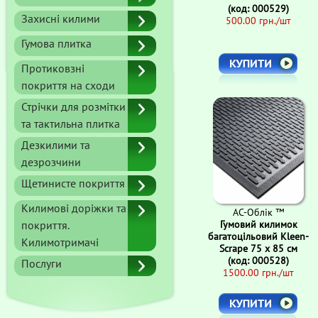
(код: 000529)
Захисні килими
500.00 грн./шт
Гумова плитка
Протиковзні
покриття на сходи
Стрічки для розмітки
та тактильна плитка
Дезкилими та
дезрозчини
Щетинисте покриття
Килимові доріжки та
АС-Облік ™
Гумовий килимок
покриття.
багатоцільовий Kleen-
Килимотримачі
Scrape 75 x 85 см
(код: 000528)
Послуги
1500.00 грн./шт