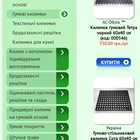
основі
Гумові килимки
АС-Облік ™
Текстильні килимки
Килимок гумовий Тетра
Брудозахисні решітки
чорний 60х40 см
(код: 000546)
Килимки для кухні
330.00 грн./шт
Килим з логотипом
індивідуальне
виготовлення
Брудозахисні
решітки
Оцинковані настили,
решітки та сходи
Придверні килими
на гумовій основі
Гумові покриття
Україна
Гумово-стільниковий
Штучна трава
килимок Сота 60х40 см