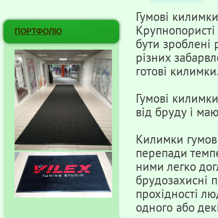
Гумові килимки
Крупнопористі 
ПОРТФОЛІО
бути зроблені 
різних забарвле
готові килимки
Гумові килимк
від бруду і ма
Килимки гумові
перепади темпер
ними легко дог
брудозахисні п
прохідності лю
одного або дек