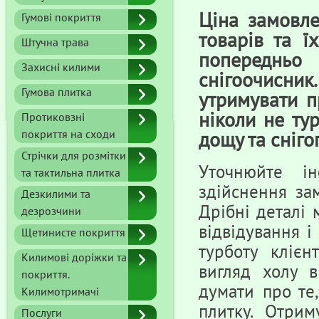
Ціна замовле
Гумові покриття
товарів та ї
Штучна трава
попередньо
Захисні килими
снігоочисник
Гумова плитка
утримувати п
ніколи не ту
Протиковзні
покриття на сходи
дощу та сніго
Стрічки для розмітки
Уточнюйте і
та тактильна плитка
здійснення за
Дезкилими та
Дрібні деталі
дезрозчини
відвідування і
Щетинисте покриття
турботу клієн
Килимові доріжки та
вигляд холу 
покриття.
думати про те,
Килимотримачі
плитку. Отрим
Послуги