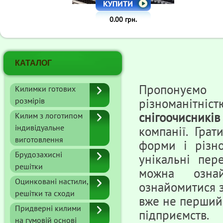
0.00 грн.
КАТАЛОГ
Пропонуємо
Килимки готових
розмірів
різноманітні
снігоочисників
Килим з логотипом
індивідуальне
компанії. Грат
виготовлення
форми і різн
Брудозахисні
унікальні пер
решітки
можна озна
Оцинковані настили,
ознайомитися з
решітки та сходи
вже не перший 
Придверні килими
підприємств.
на гумовій основі