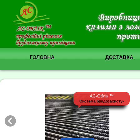
ГОЛОВНА
ДОСТАВКА
АС-Облік ™
Система брудозахисту-
решітка "Льон"
щітка+щітка+скребок