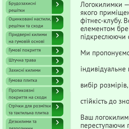
Логокилимки —
Брудозахисні
решітки
якого приміщен
Оцинковані настили,
фітнес-клубу. 
решітки та сходи
елементом брен
Придверні килими
підкреслюючи ф
на гумовій основі
Гумові покриття
Ми пропонуємо
Штучна трава
індивідуальне 
Захисні килими
Гумова плитка
вибір розмірів,
Протиковзні
покриття на сходи
стійкість до зн
Стрічки для розмітки
та тактильна плитка
Ваш логокилимо
Дезкилими та
переступаючи п
дезрозчини